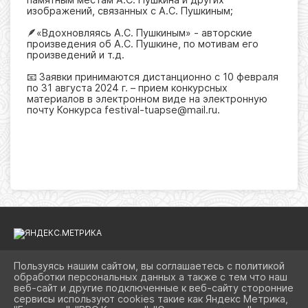
изображений, связанных с А.С. Пушкиным;
🪶«Вдохновляясь А.С. Пушкиным» - авторские
произведения об А.С. Пушкине, по мотивам его
произведений и т.д.
📧 Заявки принимаются дистанционно с 10 февраля
по 31 августа 2024 г. – прием конкурсных
материалов в электронном виде на электронную
почту Конкурса festival-tuapse@mail.ru.
Пользуясь нашим сайтом, вы соглашаетесь с политикой
обработки персональных данных а также с тем что наш
2026 Г. KULTURATUAPSE.RU
веб-сайт и другие подключенные к веб-сайту сторонние
ВХОД
сервисы используют cookies такие как Яндекс Метрика,
КАРТА САЙТА