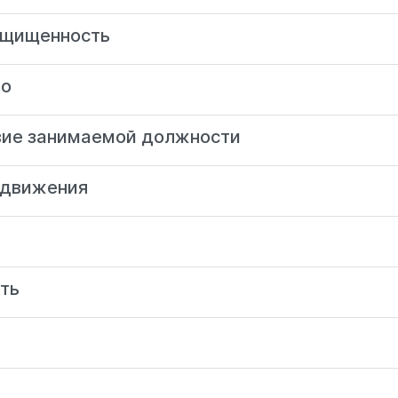
ащищенность
во
твие занимаемой должности
 движения
сть