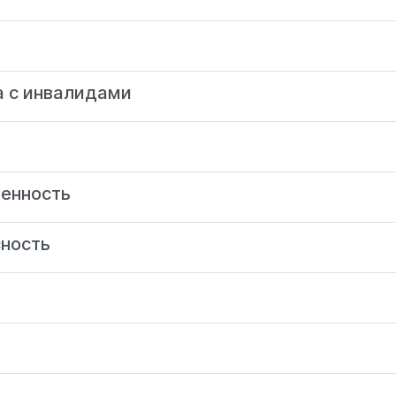
а с инвалидами
венность
ность