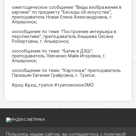
📜методическое сообщение "Виды изображения в
картине" по предмету "Беседы об искусстве",
преподаватель Новак Елена Александровна, г.
Апшеронск;
📜сообщение по теме “Построение интерьера в
перспективе", преподаватель Кнышева Оксана
Робертовна, г. Апшеронск;
📜сообщение по теме: “Батик в ДХШ“,
преподаватель Левченко Майя Игоревна, г.
Апшеронск;
📜сообщение по теме: "Картонаж" преподаватель
Папазьян Евгения Грайровна, г. Туапсе.
#дхш #дхш_туапсе #туапсинскоеЗМО
Пользуясь нашим сайтом, вы соглашаетесь с политикой