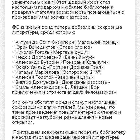
удивительных книг! Этот щедрый жест стал
настоящим подарком к юбилею библиотеки и
подарил читателям возможность познакомиться с
произведениями великих авторов.
📚В книжный фонд теперь добавлены сокровища
литературы, среди которых:
- Антуан де Сент-Экзюпери «Маленький принц»
- Юрий Венедиктов «Стадо слонов»
- Николай Гоголь «Мертвые души»
- Федор Достоевский «Вечный муж»
- Александр Буторин «Призрак в Кольчугн»
- Оскар Уайльд «Портрет Дориана Грея»
- Наталья Маркелова «Осторожно 2 "А"»
- Алексей Толстой «Звериный царь»
- Виктор Драгунский «Денискины рассказы»
- Эмиль Александров и В. Лёвшин «Все
приключения и странствия двух Филоматиков»
Эти книги обогатят фонд и станут настоящими
сокровищами для читателей. Мы уверены, что
такие произведения повысят интерес к чтению и
вдохновят на глубокие размышления и новые
открытия.
Приглашаем всех желающих посетить библиотеку
и насладиться шедеврами мировой литературы!