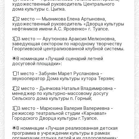
художественный руководитель Центрального
дома культуры с. Цыпка.
2️⃣ 2 место — Мызникова Елена Артыновна,
художественный руководитель «Дворца культуры
нефтяников имени А.С. Яровенко» г. Туапсе.
3️⃣ 3 место — Арутюнова Араксия Мелконовна,
заведующая сектором по народному творчеству
Георгиевской централизованной клубной системы.
🌟В номинации «Лучший сценарий летней
досуговой площадки»:
1️⃣ 1 место - Забунян Марет Руслановна -
звукооператор Дома культуры хутора Терзян;
2️⃣ 2 место - Дьячкова Наталья Владимировна -
менеджер по культурно-массовому досугу
Сельского дома культуры п. Горный;
3️⃣ 3 место - Марюхина Валерия Валериевна -
режиссер театральной студии «Карнавал»
Городского Дворца культуры г.Туапсе.
🌟В номинации «Лучшая реализованная детская
программа в учреждении культуры в рамках
организации отдыха детей и их оздоровления»: