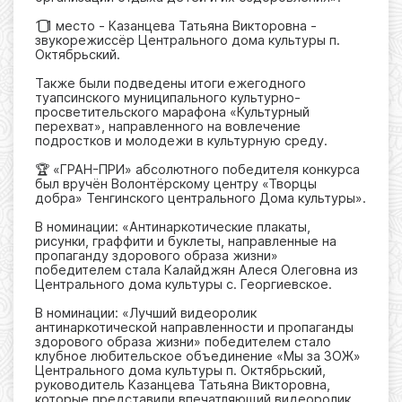
1️⃣1 место - Казанцева Татьяна Викторовна -
звукорежиссёр Центрального дома культуры п.
Октябрьский.
Также были подведены итоги ежегодного
туапсинского муниципального культурно-
просветительского марафона «Культурный
перехват», направленного на вовлечение
подростков и молодежи в культурную среду.
🏆 «ГРАН-ПРИ» абсолютного победителя конкурса
был вручён Волонтёрскому центру «Творцы
добра» Тенгинского центрального Дома культуры».
В номинации: «Антинаркотические плакаты,
рисунки, граффити и буклеты, направленные на
пропаганду здорового образа жизни»
победителем стала Калайджян Алеся Олеговна из
Центрального дома культуры с. Георгиевское.
В номинации: «Лучший видеоролик
антинаркотической направленности и пропаганды
здорового образа жизни» победителем стало
клубное любительское объединение «Мы за ЗОЖ»
Центрального дома культуры п. Октябрьский,
руководитель Казанцева Татьяна Викторовна,
которые представили впечатляющий видеоролик,