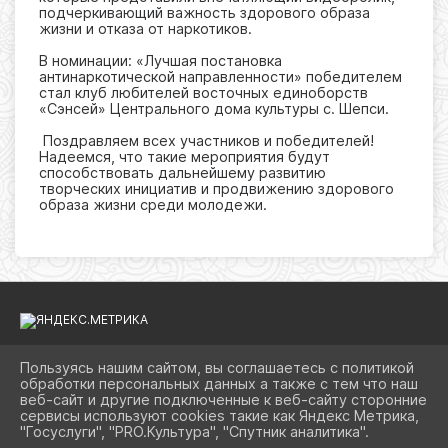
подчеркивающий важность здорового образа
жизни и отказа от наркотиков.
В номинации: «Лучшая постановка
антинаркотической направленности» победителем
стал клуб любителей восточных единоборств
«Сэнсей» Центрального дома культуры с. Шепси.
Поздравляем всех участников и победителей!
Надеемся, что такие мероприятия будут
способствовать дальнейшему развитию
творческих инициатив и продвижению здорового
образа жизни среди молодежи.
Пользуясь нашим сайтом, вы соглашаетесь с политикой
обработки персональных данных а также с тем что наш
2026 Г. KULTURATUAPSE.RU
веб-сайт и другие подключенные к веб-сайту сторонние
ВХОД
сервисы используют cookies такие как Яндекс Метрика,
КАРТА САЙТА
"Госуслуги", "PRO.Культура", "Спутник аналитика".
ПОЛИТИКА ОБРАБОТКИ ПЕРСОНАЛЬНЫХ ДАННЫХ