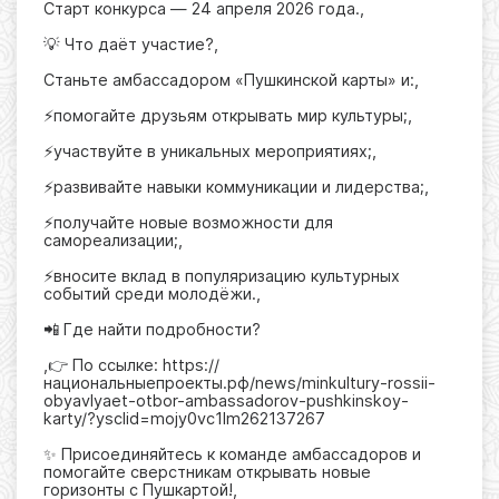
Старт конкурса — 24 апреля 2026 года.,
💡 Что даёт участие?,
Станьте амбассадором «Пушкинской карты» и:,
⚡помогайте друзьям открывать мир культуры;,
⚡участвуйте в уникальных мероприятиях;,
⚡развивайте навыки коммуникации и лидерства;,
⚡получайте новые возможности для
самореализации;,
⚡вносите вклад в популяризацию культурных
событий среди молодёжи.,
📲 Где найти подробности?
,👉 По ссылке: https://
национальныепроекты.рф/news/minkultury-rossii-
obyavlyaet-otbor-ambassadorov-pushkinskoy-
karty/?ysclid=mojy0vc1lm262137267
✨ Присоединяйтесь к команде амбассадоров и
помогайте сверстникам открывать новые
горизонты с Пушкартой!,