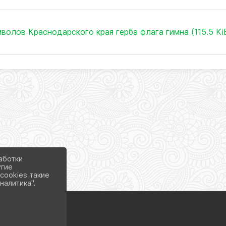
лов Краснодарского края герба флага гимна (115.5 Ki
аботки
угие
cookies такие
налитика".