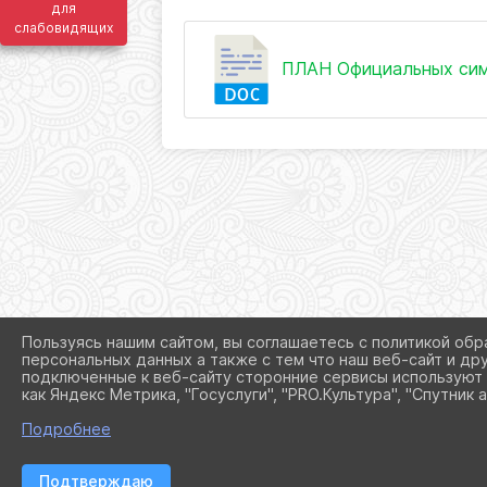
для
слабовидящих
ПЛАН Официальных симво
Пользуясь нашим сайтом, вы соглашаетесь с политикой обр
персональных данных а также с тем что наш веб-сайт и др
подключенные к веб-сайту сторонние сервисы используют 
как Яндекс Метрика, "Госуслуги", "PRO.Культура", "Спутник а
Подробнее
Подтверждаю