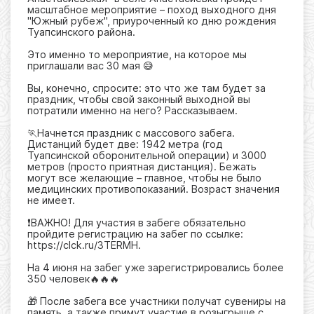
масштабное мероприятие – поход выходного дня
"Южный рубеж", приуроченный ко дню рождения
Туапсинского района.
Это именно то мероприятие, на которое мы
приглашали вас 30 мая 😅
Вы, конечно, спросите: это что же там будет за
праздник, чтобы свой законный выходной вы
потратили именно на него? Рассказываем.
🏃Начнется праздник с массового забега.
Дистанций будет две: 1942 метра (год
Туапсинской оборонительной операции) и 3000
метров (просто приятная дистанция). Бежать
могут все желающие – главное, чтобы не было
медицинских противопоказаний. Возраст значения
не имеет.
❗️ВАЖНО! Для участия в забеге обязательно
пройдите регистрацию на забег по ссылке:
https://clck.ru/3TERMH.
На 4 июня на забег уже зарегистрировались более
350 человек🔥🔥🔥
🎁 После забега все участники получат сувениры на
память, а также примут участие в розыгрыше с