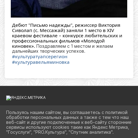
Дебют "Письмо надежды", режиссер Виктория
Сиволап (с. Мессажай) заняли 1 место в XIV
краевом фестивале – конкурсе любительских и
профессиональных фильмов «Молодой
киновек».
Поздравляем с 1 местом и желаем
дальнейших творческих успехов.
#культуратуапсерегион
#культуравельяминовка
Пользуясь нашим сайтом, вы соглашаетесь с политикой
обработки персональных данных а также с тем что наш
2026 Г. KULTURATUAPSE.RU
веб-сайт и другие подключенные к веб-сайту сторонние
ВХОД
сервисы используют cookies такие как Яндекс Метрика,
КАРТА САЙТА
"Госуслуги", "PRO.Культура", "Спутник аналитика".
ПОЛИТИКА ОБРАБОТКИ ПЕРСОНАЛЬНЫХ ДАННЫХ