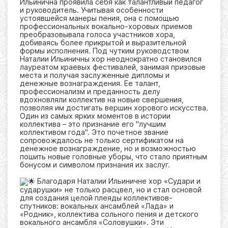
Ильинична проявила себя как талантливый педагог
и руководитель. Учитывая особенности
устоявшейся манеры пения, она с помощью
профессиональных вокально-хоровых приемов
преобразовывала голоса участников хора,
добиваясь более прикрытой и выразительной
формы исполнения. Под чутким руководством
Наталии Ильиничны хор неоднократно становился
лауреатом краевых фестивалей, занимая призовые
места и получая заслуженные дипломы и
денежные вознаграждения. Ее талант,
профессионализм и преданность делу
вдохновляли коллектив на новые свершения,
позволяя им достигать вершин хорового искусства.
Один из самых ярких моментов в истории
коллектива – это признание его "лучшим
коллективом года". Это почетное звание
сопровождалось не только сертификатом на
денежное вознаграждение, но и возможностью
пошить новые головные уборы, что стало приятным
бонусом и символом признания их заслуг.
Благодаря Наталии Ильиничне хор «Судари и
сударушки» не только расцвел, но и стал основой
для создания целой плеяды коллективов-
спутников: вокальных ансамблей «Лада» и
«Родник», коллектива сольного пения и детского
вокального ансамбля «Соловушки». Эти