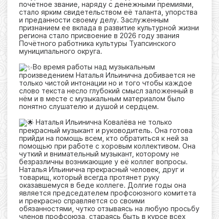
почетное звание, наряду с денежными премиями,
стало ярким свидетельством её таланта, упорства
и преданности своему делу. Заслуженным
признанием ее вклада в развитие культурной жизни
региона стало присвоение в 2026 году звания
Почётного работника культуры Туапсинского
муниципального округа.
Во время работы над музыкальным
произведением Наталья Ильинична добивается не
только чистой интонации но и того чтобы каждое
слово текста несло глубокий смысл заложенный в
нём и в месте с музыкальным материалом было
понятно слушателю и душой и сердцем.
Наталья Ильинична Ковалёва не только
прекрасный музыкант и руководитель. Она готова
прийди на помощь всем, кто обратиться к ней за
помощью при работе с хоровым коллективом. Она
чуткий и внимательный музыкант, которому не
безразличны возникающие у её коллег вопросы.
Наталья Ильинична прекрасный человек, друг и
товарищ, который всегда протянет руку
оказавшемуся в беде коллеге. Долгие годы она
является председателем профсоюзного комитета
и прекрасно справляется со своими
обязанностями, чутко отзываясь на любую просьбу
членов профсоюза, стараясь быть в курсе всех