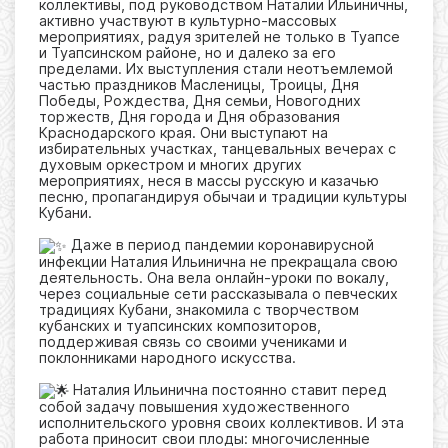
коллективы, под руководством Наталии Ильиничны,
активно участвуют в культурно-массовых
мероприятиях, радуя зрителей не только в Туапсе
и Туапсинском районе, но и далеко за его
пределами. Их выступления стали неотъемлемой
частью праздников Масленицы, Троицы, Дня
Победы, Рождества, Дня семьи, Новогодних
торжеств, Дня города и Дня образования
Краснодарского края. Они выступают на
избирательных участках, танцевальных вечерах с
духовым оркестром и многих других
мероприятиях, неся в массы русскую и казачью
песню, пропагандируя обычаи и традиции культуры
Кубани.
Даже в период пандемии коронавирусной
инфекции Наталия Ильинична не прекращала свою
деятельность. Она вела онлайн-уроки по вокалу,
через социальные сети рассказывала о певческих
традициях Кубани, знакомила с творчеством
кубанских и туапсинских композиторов,
поддерживая связь со своими учениками и
поклонниками народного искусства.
Наталия Ильинична постоянно ставит перед
собой задачу повышения художественного
исполнительского уровня своих коллективов. И эта
работа приносит свои плоды: многочисленные