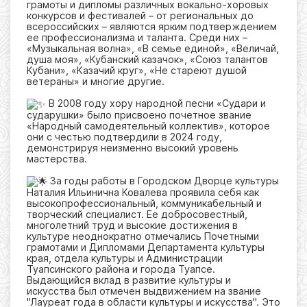
грамоты и дипломы различных вокально-хоровых
конкурсов и фестивалей – от региональных до
всероссийских – являются ярким подтверждением
ее профессионализма и таланта. Среди них –
«Музыкальная волна», «В семье единой», «Величай,
душа моя», «Кубанский казачок», «Союз талантов
Кубани», «Казачий круг», «Не стареют душой
ветераны» и многие другие.
В 2008 году хору народной песни «Судари и
сударушки» было присвоено почетное звание
«Народный самодеятельный коллектив», которое
они с честью подтвердили в 2024 году,
демонстрируя неизменно высокий уровень
мастерства.
За годы работы в Городском Дворце культуры
Наталия Ильинична Ковалева проявила себя как
высокопрофессиональный, коммуникабельный и
творческий специалист. Ее добросовестный,
многолетний труд и высокие достижения в
культуре неоднократно отмечались Почетными
грамотами и Дипломами Департамента культуры
края, отдела культуры и Администрации
Туапсинского района и города Туапсе.
Выдающийся вклад в развитие культуры и
искусства был отмечен выдвижением на звание
"Лауреат года в области культуры и искусства". Это