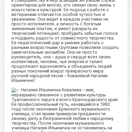
к совершенству и неугасающий энтузиазм служат
ориентиром для многих, кто связал свою жизнь с
искусством и культурой. Её подход к работе с
ветеранами отличается особой чуткостью и
уважением. Она видит в каждом участнике не
просто исполнителя, а личность с богатым
жизненным опытом, и умеет раскрыть их
творческий потенциал, пробудить забытые голоса
и подарить радость от совместного творчества.
Её педагогический дар и умение работать с
разными возрастными группами позволили создать
замечательные ансамбли. Она не просто
руководитель, она – душа и сердце всех своих
коллективов, человек, чья энергия и талант
продолжают вдохновлять и объединять людей
разных поколений вокруг прекрасного мира
русской народной песни - Ковалёвой Наталии
Ильиничне!
Наталия Ильинична Ковалева – имя,
неразрывно связанное с развитием культуры
Туапсинского округа и всего Краснодарского края.
Её профессиональный путь, начавшийся в 1982
году после окончания Брянского музыкального
училища, стал ярким примером преданности
своему делу и безграничной любви к народному
творчеству. После окончания музыкального
училища Наталия Ильинична не остановилась на