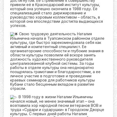
достигнутом. Её стремление к совершенству
привели её в Краснодарский институт культуры,
который она успешно окончила в 1988 году. Её
специализацией стало дирижирование и
руководство хоровым коллективом – область, в
которой она впоследствии достигла выдающихся
успехов.
Свою трудовую деятельность Наталия
Ильинична начала в Туапсинском районном отделе
культуры, где быстро зарекомендовала себя как
активный и компетентный специалист. Ее
организаторские способности и глубокие знания в
области культуры позволили ей вскоре занять
должность художественного руководителя
централизованной клубной системы. За годы
работы в отделе культуры она неоднократно
поощрялась грамотами и благодарностями, а ее
личное участие в подготовке и проведении
краевых семинаров для работников культуры
Кубани стало бесценным вкладом в развитие
отрасли.
В 1998 году в жизни Наталии Ильиничны
начался новый, не менее значимый этап – она
возглавила хор народной песни ветеранов ВОВ и
труда «Судари и сударушки» в Городском Дворце
культуры. С первых дней работы Наталия