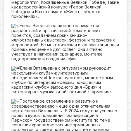
мероприятия, посвященные Великой Победе, такие
как всероссийский конкурс «Герои Великой
Победы» и Вахта памяти «Живёт Победа в
поколениях».
Елена Витальевна активно занимается
разработкой и организацией тематических
проектов, созданием ярких книжно-
иллюстративных выставок, фотозон и творческих
мероприятий. Её методическая и консультационная
помощь неоценима для коллег: она активно
участвует в написании сценариев, монтаже
видеороликов и создании афиш.
Елена Витальевна с энтузиазмом руководит
несколькими клубами: литературным
объединением «Шестое чувство», молодёжным
клубом по интересам «Сезам», юношеским
кадетским клубом выходного дня «Бриз» и
литературно-музыкальной гостиной «Гармония».
Постоянное стремление к развитию и
совершенствованию – ещё одна отличительная
черта Елены Витальевны. В 2024 году она успешно
прошла курсы повышения квалификации в
Пермском государственном институте по теме
создания краеведческих информационных
продуктов, а также приняла участие в важном