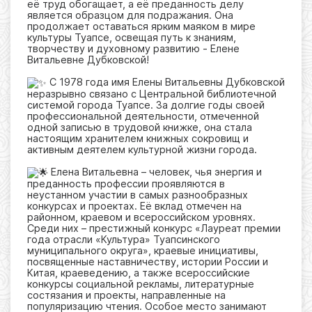
её труд обогащает, а её преданность делу
является образцом для подражания. Она
продолжает оставаться ярким маяком в мире
культуры Туапсе, освещая путь к знаниям,
творчеству и духовному развитию - Елене
Витальевне Дубковской!
С 1978 года имя Елены Витальевны Дубковской
неразрывно связано с Центральной библиотечной
системой города Туапсе. За долгие годы своей
профессиональной деятельности, отмеченной
одной записью в трудовой книжке, она стала
настоящим хранителем книжных сокровищ и
активным деятелем культурной жизни города.
Елена Витальевна – человек, чья энергия и
преданность профессии проявляются в
неустанном участии в самых разнообразных
конкурсах и проектах. Её вклад отмечен на
районном, краевом и всероссийском уровнях.
Среди них – престижный конкурс «Лауреат премии
года отрасли «Культура» Туапсинского
муниципального округа», краевые инициативы,
посвященные наставничеству, истории России и
Китая, краеведению, а также всероссийские
конкурсы социальной рекламы, литературные
состязания и проекты, направленные на
популяризацию чтения. Особое место занимают