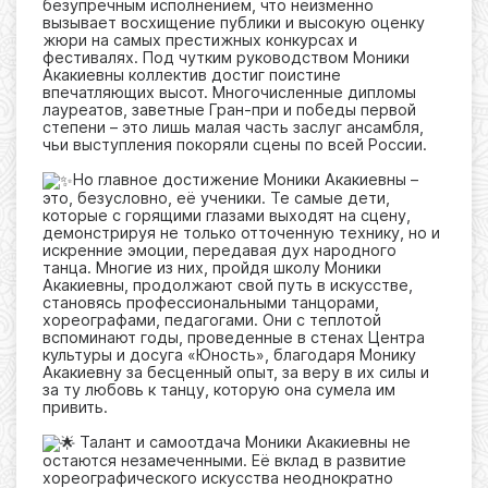
безупречным исполнением, что неизменно
вызывает восхищение публики и высокую оценку
жюри на самых престижных конкурсах и
фестивалях. Под чутким руководством Моники
Акакиевны коллектив достиг поистине
впечатляющих высот. Многочисленные дипломы
лауреатов, заветные Гран-при и победы первой
степени – это лишь малая часть заслуг ансамбля,
чьи выступления покоряли сцены по всей России.
Но главное достижение Моники Акакиевны –
это, безусловно, её ученики. Те самые дети,
которые с горящими глазами выходят на сцену,
демонстрируя не только отточенную технику, но и
искренние эмоции, передавая дух народного
танца. Многие из них, пройдя школу Моники
Акакиевны, продолжают свой путь в искусстве,
становясь профессиональными танцорами,
хореографами, педагогами. Они с теплотой
вспоминают годы, проведенные в стенах Центра
культуры и досуга «Юность», благодаря Монику
Акакиевну за бесценный опыт, за веру в их силы и
за ту любовь к танцу, которую она сумела им
привить.
Талант и самоотдача Моники Акакиевны не
остаются незамеченными. Её вклад в развитие
хореографического искусства неоднократно