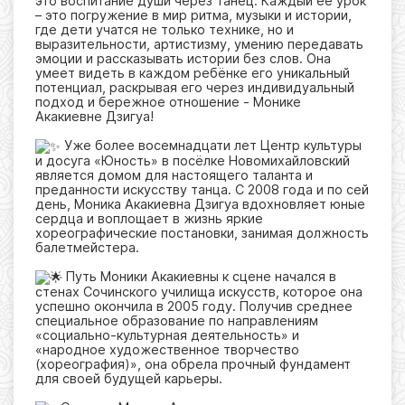
это воспитание души через танец. Каждый её урок
– это погружение в мир ритма, музыки и истории,
где дети учатся не только технике, но и
выразительности, артистизму, умению передавать
эмоции и рассказывать истории без слов. Она
умеет видеть в каждом ребёнке его уникальный
потенциал, раскрывая его через индивидуальный
подход и бережное отношение - Монике
Акакиевне Дзигуа!
Уже более восемнадцати лет Центр культуры
и досуга «Юность» в посёлке Новомихайловский
является домом для настоящего таланта и
преданности искусству танца. С 2008 года и по сей
день, Моника Акакиевна Дзигуа вдохновляет юные
сердца и воплощает в жизнь яркие
хореографические постановки, занимая должность
балетмейстера.
Путь Моники Акакиевны к сцене начался в
стенах Сочинского училища искусств, которое она
успешно окончила в 2005 году. Получив среднее
специальное образование по направлениям
«социально-культурная деятельность» и
«народное художественное творчество
(хореография)», она обрела прочный фундамент
для своей будущей карьеры.