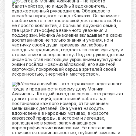
Сегодня Моника Акакиевна – не просто
балетмейстер, но и идейный вдохновитель,
художественный руководитель Образцового
ансамбля народного танца «Кавказ». Он занимает
особое место в её творческой деятельности. Это
не просто коллектив, а большая дружная семья,
где царит атмосфера взаимного уважения и
поддержки. Моника Акакиевна вкладывает в своих
воспитанников не только знания и умения, но и
частичку своей души, прививая им любовь к
народным традициям, гордость за свою культуру и
стремление к совершенству. Под её руководством
ансамбль стал настоящим украшением культурной
жизни посёлка Новомихайловский, его визитной
карточкой, покоряющей сердца зрителей своей
искренностью, энергией и мастерством.
Успехи ансамбля – это отражение неустанного
труда и преданности своему делу Моники
Акакиевны. Каждый выход на сцену – это результат
долгих репетиций, кропотливой работы над
постановкой каждого номера, оттачиванием
мельчайших деталей. Она умеет находить
вдохновение в народных мотивах, в красоте
кавказской природы, в истории и легендах,
воплощая их в яркие, запоминающиеся
хореографические композиции. Её постановки
отличаются оригинальностью, глубиной замысла и