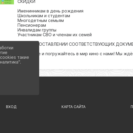
СКИДКИ
Именинникам в день рождения
Школьникам и студентам
Многодетным семьям
Пенсионерам
Инвалидам группы
Участникам СВО и членам их семей
ПРИ ПРЕДОСТАВЛЕНИИ СООТВЕТСТВУЮЩИХ ДОКУМЕ
аботки
угие
Приходите и погружайтесь в мир кино с нами! Мы ждё
cookies такие
налитика".
ВХОД
КАРТА САЙТА
П