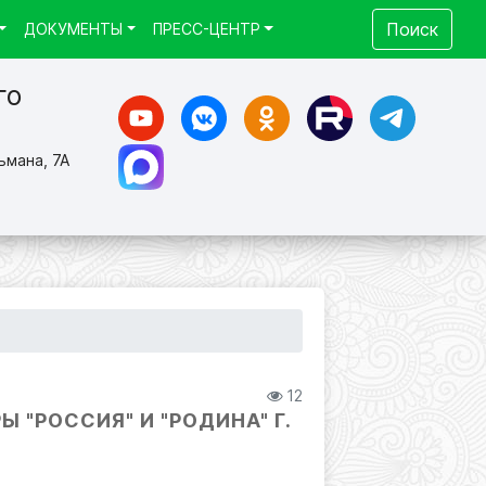
Поиск
ДОКУМЕНТЫ
ПРЕСС-ЦЕНТР
го
ьмана, 7А
12
 "РОССИЯ" И "РОДИНА" Г.