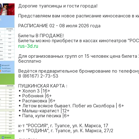
Дорогие туапсинцы и гости города!
Представляем вам новое расписание киносеансов в ки
РАСПИСАНИЕ 02 - 08 июля 2026 года
Билеты В ПРОДАЖЕ!
Билеты можно приобрести в кассах кинотеатров "РОСС
rus-3d.ru
Для организованных групп от 15 человек цена билет
бесплатно
️️Ведётся предварительное бронирование по телефон
8 (86167) 2-73-53
ПУШКИНСКАЯ КАРТА :
• Холоп 3 |16+
• Робоняня |6+
• Распаковка |6+
• Летом всякое бывает. Побег из Сколбора | 6+
• Малыш-каратист |12+
• Папа, купи пёсика |6+
к-т "РОССИЯ", г. Туапсе, ул. К. Маркса, 17
к-т "РОДИНА", г. Туапсе, ул. К. Маркса, 27/2