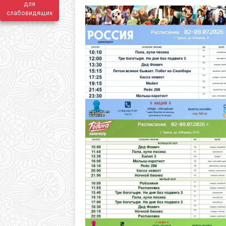
для
слабовидящих