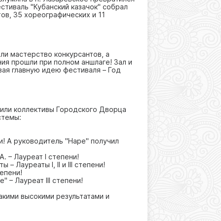
стиваль "Кубанский казачок" собрал
тов, 35 хореографических и 11
ли мастерство конкурсантов, а
ия прошли при полном аншлаге! Зал и
ая главную идею фестиваля – Год
вили коллективы Городского Дворца
стемы:
и! А руководитель "Наре" получил
. – Лауреат I степени!
 Лауреаты I, II и III степени!
тепени!
 – Лауреат III степени!
акими высокими результатами и