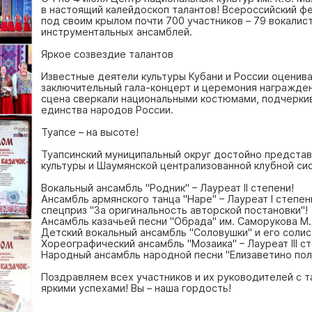
в настоящий калейдоскоп талантов! Всероссийский фе
под своим крылом почти 700 участников – 79 вокалис
инструментальных ансамблей.
Яркое созвездие талантов
Известные деятели культуры Кубани и России оценива
заключительный гала-концерт и церемония награжден
сцена сверкали национальными костюмами, подчеркив
единства народов России.
Туапсе – на высоте!
Туапсинский муниципальный округ достойно предста
культуры и Шаумянской централизованной клубной си
Вокальный ансамбль "Родник" – Лауреат II степени!
Ансамбль армянского танца "Наре" – Лауреат I степен
спецприз "За оригинальность авторской постановки"!
Ансамбль казачьей песни "Обрада" им. Саморукова М.А
Детский вокальный ансамбль "Соловушки" и его солисты –
Хореографический ансамбль "Мозаика" – Лауреат III с
Народный ансамбль народной песни "Елизаветино поле"
Поздравляем всех участников и их руководителей с т
яркими успехами! Вы – наша гордость!