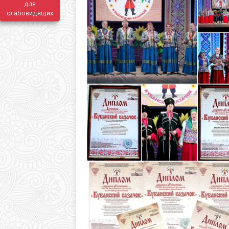
для
слабовидящих