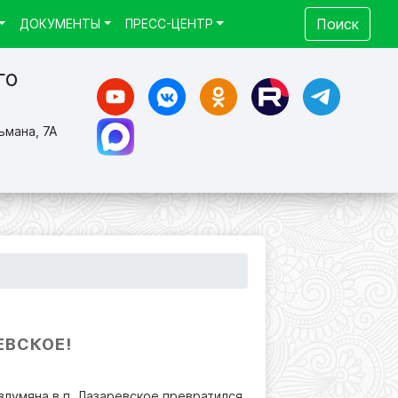
Поиск
ДОКУМЕНТЫ
ПРЕСС-ЦЕНТР
го
ьмана, 7А
ЕВСКОЕ!
азлумяна в п. Лазаревское превратился