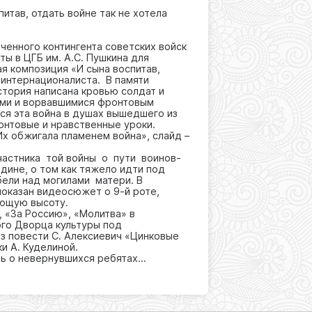
итав, отдать войне так не хотела
ченного контингента советских войск
ты в ЦГБ им. А.С. Пушкина для
я композиция «И сына воспитав,
-интернационалиста. В памяти
стория написана кровью солдат и
ами и ворвавшимися фронтовым
ся эта война в душах вышедшего из
онтовые и нравственные уроки.
Их обжигала пламенем война», слайд –
частника той войны о пути воинов-
дине, о том как тяжело идти под
рбели над могилами матери. В
оказан видеосюжет о 9-й роте,
ующую высоту.
, «За Россию», «Молитва» в
ого Дворца культуры под
из повести С. Алексиевич «Цинковые
и А. Куделиной.
ть о невернувшихся ребятах…