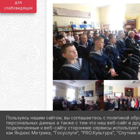
для
слабовидящих
Пользуясь нашим сайтом, вы соглашаетесь с политикой обр
персональных данных а также с тем что наш веб-сайт и др
подключенные к веб-сайту сторонние сервисы используют 
как Яндекс Метрика, "Госуслуги", "PRO.Культура", "Спутник а