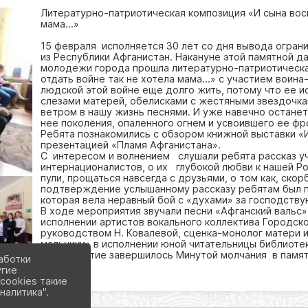
Литературно-патриотическая композиция «И сына восп
мама…»
15 февраля исполняется 30 лет со дня вывода ограни
из Республики Афганистан. Накануне этой памятной да
молодежи города прошла литературно-патриотическа
отдать войне так не хотела мама…» с участием воина
людской этой войне еще долго жить, потому что ее и
слезами матерей, обелисками с жестяными звездочк
ветром в нашу жизнь песнями. И уже навечно останет
нее поколения, опаленного огнем и усвоившего ее фр
Ребята познакомились с обзором книжной выставки «
презентацией «Пламя Афганистана».
С интересом и волнением слушали ребята рассказ у
интернационалистов, о их глубокой любви к нашей Ро
пули, прощаться навсегда с друзьями, о том как, ско
подтверждение услышанному рассказу ребятам был п
которая вела неравный бой с «духами» за господств
В ходе мероприятия звучали песни «Афганский вальс»
исполнении артистов вокального коллектива Городск
руководством Н. Ковалевой, сценка-монолог матери 
мальчики» в исполнении юной читательницы библиотек
Мероприятие завершилось Минутой молчания в памя
аботки
угие
cookies такие
налитика".