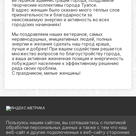
ветеранов администрации города, поздравили
творческие коллективы города Туапсе.
В адрес женщин было сказано много тёплых слов
признательности и благодарности за
неиссякаемую энергию и активность во всех
городских начинаниях!
Мы поздравляем наших ветеранов, самых
неравнодушных, инициативных людей, полных
энергии и желания сделать наш город краше,
лучше и добрее! При вашем содействии решается
множество вопросов по благоустройству города,
а ваша активная жизненная позиция и энергичность
побуждают население к эффективному решению
ряда своих проблем.
С праздником, милые женщины!
Пользуясь нашим сайтом, вы соглашаетесь с политикой
обработки персональных данных а также с тем что наш
2026 Г. KULTURATUAPSE.RU
веб-сайт и другие подключенные к веб-сайту сторонние
ВХОД