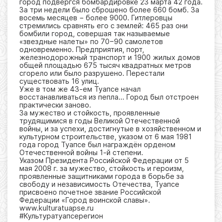
город подвергся бомбардировке 23 марта 42 года.
За три недели было сброшено более 660 бомб. За
восемь месяцев − более 9000. Гитлеровцы
стремились сравнять его с землей: 465 раз они
бомбили город, совершая так называемые
«звездные налеты» по 70−90 самолетов
одновременно. Предприятия, порт,
железнодорожный транспорт и 1900 жилых домов
общей площадью 675 тысяч квадратных метров
сгорело или было разрушено. Перестали
существовать 16 улиц.
Уже в том же 43-ем Туапсе начал
восстанавливаться из пепла… Город был отстроен
практически заново.
За мужество и стойкость, проявленные
трудящимися в годы Великой Отечественной
войны, и за успехи, достигнутые в хозяйственном и
культурном строительстве, указом от 6 мая 1981
года город Туапсе был награждён орденом
Отечественной войны 1-й степени.
Указом Президента Российской Федерации от 5
мая 2008 г. за мужество, стойкость и героизм,
проявленные защитниками города в борьбе за
свободу и независимость Отечества, Туапсе
присвоено почетное звание Российской
Федерации «Город воинской славы».
www.kulturatuapse.ru
#Культуратуапсерегион