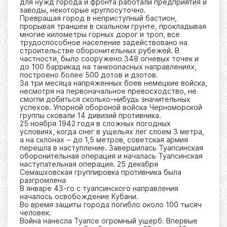
для нужд города и фронта работали предприятия и
заводы, некоторые круглосуточно.
Превращая город в неприступный бастион,
прорывая траншеи в скальном грунте, прокладывая
многие километры горных дорог и троп, все
трудоспособное население задействовано на
строительстве оборонительных рубежей. В
частности, было сооружено 348 огневых точек и
до 100 баррикад на танкоопасных направлениях,
построено более 500 дотов и дзотов.
За три месяца напряженных боев немецкие войска,
несмотря на первоначальное превосходство, не
смогли добиться сколько-нибудь значительных
успехов. Упорной обороной войска Черноморской
группы сковали 14 дивизий противника.
25 ноября 1942 годя в сложных погодных
условиях, когда снег в ущельях лег слоем 3 метра,
а на склонах − до 1,5 метров, советская армия
перешла в наступление. Завершилась Туапсинская
оборонительная операция и началась Туапсинская
наступательная операция. 25 декабря
Семашховская группировка противника была
разгромлена
В январе 43-го с туапсинского направления
началось освобождение Кубани.
Во время защиты города погибло около 100 тысяч
человек.
Война нанесла Туапсе огромный ущерб. Впервые