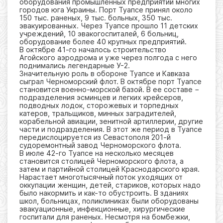
оборудования промышленных предприятий многих
городов юга Украины. Порт Туапсе принял около
150 тыс. раненых, 9 тыс. больных, 350 тыс.
эвакуированных. Через Туапсе прошло 11 детских
учреждений, 10 эвакогоспиталей, 6 больниц,
оборудование более 40 крупных предприятий.
В октябре 41-го началось строительство
Агойского аэродрома и уже через полгода с него
поднимались легендарные У-2.
Значительную роль в обороне Туапсе и Кавказа
сыграл Черноморский флот. В октябре порт Туапсе
становится военно-морской базой. В ее составе −
подразделения эсминцев и легких крейсеров,
подводных лодок, сторожевых и торпедных
катеров, тральщиков, минных заградителей,
корабельной авиации, зенитной артиллерии, другие
части и подразделения. В этот же период в Туапсе
передислоцируется из Севастополя 201-й
судоремонтный завод Черноморского флота.
В июле 42-го Туапсе на несколько месяцев
становится столицей Черноморского флота, а
затем и партийной столицей Краснодарского края.
Нарастает многотысячный поток уходящих от
оккупации женщин, детей, стариков, которых надо
было накормить и как-то обустроить. В зданиях
школ, больницах, поликлиниках были оборудованы
эвакуационные, инфекционные, хирургические
госпитали для раненых. Несмотря на бомбежки,