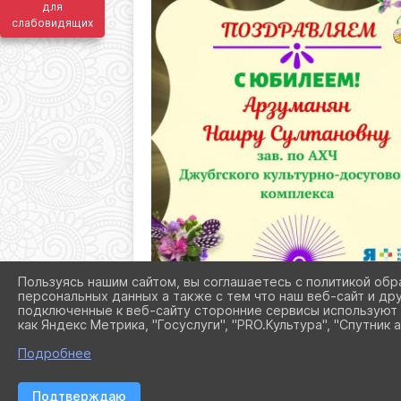
для
слабовидящих
Пользуясь нашим сайтом, вы соглашаетесь с политикой обр
персональных данных а также с тем что наш веб-сайт и др
подключенные к веб-сайту сторонние сервисы используют 
как Яндекс Метрика, "Госуслуги", "PRO.Культура", "Спутник а
Подробнее
Подтверждаю