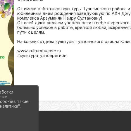
От имени работников культуры Туапсинского района и
юбилейным днём рождения заведующую по АХЧ Джуб
комплекса Арзуманян Наиру Султановну!
От всей души желаем уверенности в себе и крепкого
больших успехов в работе, крепкой любви, искреннего
пути к целям.
Начальник отдела культуры Туапсинского района Юл
www.kulturatuapse.ru
#культуратуапсерегион
аботки
угие
cookies такие
налитика".