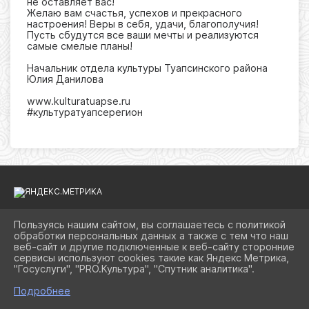
не оставляет вас!
Желаю вам счастья, успехов и прекрасного
настроения! Веры в себя, удачи, благополучия!
Пусть сбудутся все ваши мечты и реализуются
самые смелые планы!
Начальник отдела культуры Туапсинского района
Юлия Данилова
www.kulturatuapse.ru
#культуратуапсерегион
Пользуясь нашим сайтом, вы соглашаетесь с политикой
обработки персональных данных а также с тем что наш
2026 Г. KULTURATUAPSE.RU
веб-сайт и другие подключенные к веб-сайту сторонние
ВХОД
сервисы используют cookies такие как Яндекс Метрика,
КАРТА САЙТА
"Госуслуги", "PRO.Культура", "Спутник аналитика".
ПОЛИТИКА ОБРАБОТКИ ПЕРСОНАЛЬНЫХ ДАННЫХ
Подробнее
СДЕЛАНО НА KUBCMS
РАЗРАБОТКА И ПОДДЕРЖКА