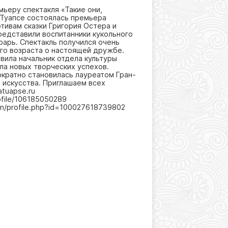
мьеру спектакля «Такие они,
 Туапсе состоялась премьера
отивам сказки Григория Остера и
редставили воспитанники кукольного
арь. Спектакль получился очень
го возраста о настоящей дружбе.
вила начальник отдела культуры
ла новых творческих успехов.
ократно становилась лауреатом Гран-
 искусства. Приглашаем всех
tuapse.ru
rofile/106185050289
om/profile.php?id=100027618739802