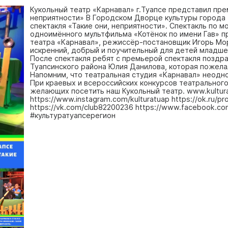
Кукольный театр «Карнавал» г.Туапсе представил пре
неприятности» В Городском Дворце культуры города
спектакля «Такие они, неприятности». Спектакль по м
одноимённого мультфильма «Котёнок по имени Гав» п
театра «Карнавал», режиссёр-постановщик Игорь Мор
искренний, добрый и поучительный для детей младше
После спектакля ребят с премьерой спектакля поздра
Туапсинского района Юлия Данилова, которая пожела
Напомним, что театральная студия «Карнавал» неодн
При краевых и всероссийских конкурсов театрального
желающих посетить наш Кукольный театр. www.kultura
https://www.instagram.com/kulturatuap https://ok.ru/p
https://vk.com/club82200236 https://www.facebook.c
#культуратуапсерегион