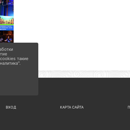
аботки
угие
cookies такие
налитика".
ВХОД
КАРТА САЙТА
П